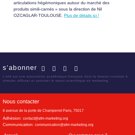
articulations hégémoniques autour du marché des
produits simili-carnés » sous la direction de Nil
OZCAGLAR-TOULOUSE.
Plus de détails ici !
s’abonner
Facebook
Twitter
LinkedIn
YouTube
L'afm est une association académique française dont la mission consiste à
stimuler, diffuser et valoriser le savoir scientifique en marketing.
Nous contacter
8 avenue de la porte de Champerret
Paris
,
75017
Adhésion:
contact@afm-marketing.org
Communication:
communication@afm-marketing.org