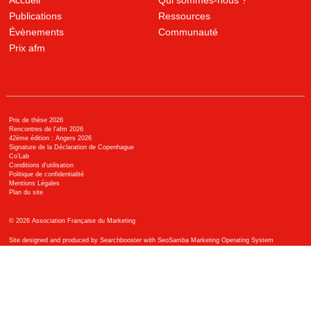
Accueil
Qui sommes-nous ?
Publications
Ressources
Évènements
Communauté
Prix afm
Prix de thèse 2026
Rencontres de l'afm 2026
42ème édition : Angers 2026
Signature de la Déclaration de Copenhague
Co’Lab
Conditions d’utilisation
Politique de confidentialité
Mentions Légales
Plan du site
©
2026
Association Française du Marketing
Site designed and produced by Searchbooster with SeoSamba Marketing Operating System