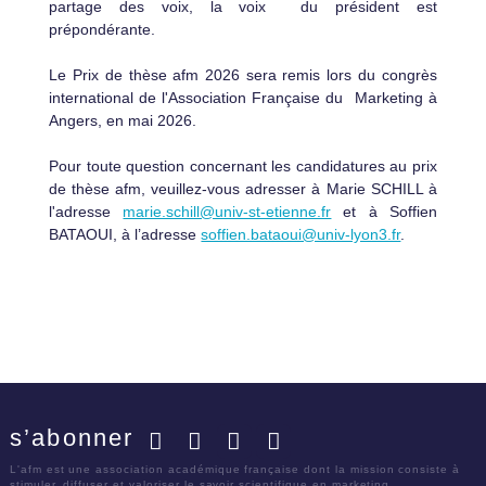
partage des voix, la voix
du président est
prépondérante.
Le Prix de thèse afm 2026 sera remis lors du congrès
international de l'Association Française du Marketing à
Angers, en mai 2026.
Pour toute question concernant les candidatures au prix
de thèse afm, veuillez-vous adresser à Marie SCHILL à
l'adresse
marie.schill@univ-st-etienne.fr
et à Soffien
BATAOUI, à l’adresse
soffien.bataoui@univ-lyon3.fr
.
s’abonner
Facebook
Twitter
LinkedIn
YouTube
L'afm est une association académique française dont la mission consiste à
stimuler, diffuser et valoriser le savoir scientifique en marketing.