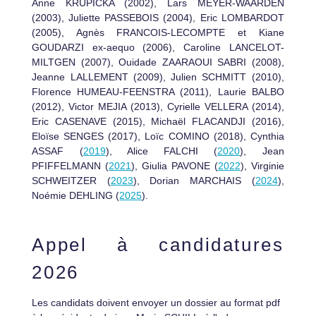
Anne KRUPICKA (2002), Lars MEYER-WAARDEN
(2003), Juliette PASSEBOIS (2004), Eric LOMBARDOT
(2005), Agnès FRANCOIS-LECOMPTE et Kiane
GOUDARZI ex-aequo (2006), Caroline LANCELOT-
MILTGEN (2007), Ouidade ZAARAOUI SABRI (2008),
Jeanne LALLEMENT (2009), Julien SCHMITT (2010),
Florence HUMEAU-FEENSTRA (2011), Laurie BALBO
(2012), Victor MEJIA (2013), Cyrielle VELLERA (2014),
Eric CASENAVE (2015), Michaël FLACANDJI (2016),
Eloïse SENGES (2017), Loïc COMINO (2018), Cynthia
ASSAF (
2019
), Alice FALCHI (
2020
), Jean
PFIFFELMANN (
2021
), Giulia PAVONE (
2022
), Virginie
SCHWEITZER (
2023
), Dorian MARCHAIS (
2024
),
Noémie DEHLING (
2025
).
Appel à candidatures
2026
Les candidats doivent envoyer un dossier au format pdf