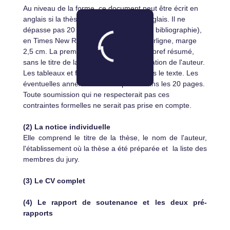
Au niveau de la forme, ce document peut être écrit en
anglais si la thèse a été soutenue en anglais. Il ne
dépasse pas 20 pages (sans compter la bibliographie),
en Times New Roman 12 pt, double interligne, marge
2,5 cm. La première page comporte un bref résumé,
sans le titre de la thèse et sans identification de l'auteur.
Les tableaux et figures sont insérés dans le texte. Les
éventuelles annexes sont comprises dans les 20 pages.
Toute soumission qui ne respecterait pas ces
contraintes formelles ne serait pas prise en compte.
(2) La notice individuelle
Elle comprend le titre de la thèse, le nom de l'auteur,
l'établissement où la thèse a été préparée et
la liste des
membres du jury.
(3) Le CV complet
(4) Le rapport de soutenance et les deux pré-
rapports