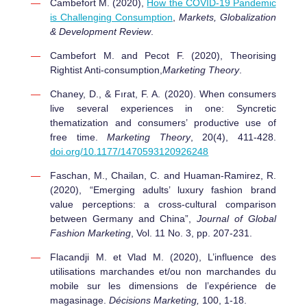
Cambefort M. (2020),
How the COVID-19 Pandemic
is Challenging Consumption
,
Markets, Globalization
& Development Review
.
Cambefort M. and Pecot F. (2020), Theorising
Rightist Anti-consumption,
Marketing Theory
.
Chaney, D., & Fırat, F. A. (2020). When consumers
live several experiences in one: Syncretic
thematization and consumers’ productive use of
free time.
Marketing Theory
, 20(4), 411-428.
doi.org/10.1177/1470593120926248
Faschan, M., Chailan, C. and Huaman-Ramirez, R.
(2020), “Emerging adults’ luxury fashion brand
value perceptions: a cross-cultural comparison
between Germany and China”,
Journal of Global
Fashion Marketing
, Vol. 11 No. 3, pp. 207-231.
Flacandji M. et Vlad M. (2020), L’influence des
utilisations marchandes et/ou non marchandes du
mobile sur les dimensions de l’expérience de
magasinage.
Décisions Marketing,
100, 1-18.