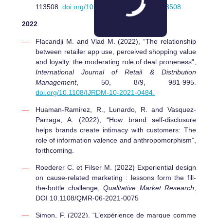
113508.
doi.org/10.1016/j.jbusres.2022.113508
2022
Flacandji M. and Vlad M. (2022), “The relationship
between retailer app use, perceived shopping value
and loyalty: the moderating role of deal proneness”,
International Journal of Retail & Distribution
Management
, 50, 8/9, 981-995.
doi.org/10.1108/IJRDM-10-2021-0484.
Huaman-Ramirez, R., Lunardo, R. and Vasquez-
Parraga, A. (2022), “How brand self-disclosure
helps brands create intimacy with customers: The
role of information valence and anthropomorphism”,
forthcoming.
Roederer C. et Filser M. (2022) Experiential design
on cause-related marketing : lessons form the fill-
the-bottle challenge,
Qualitative Market Research
,
DOI 10.1108/QMR-06-2021-0075
Simon, F. (2022). “L’expérience de marque comme