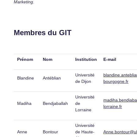
Marketing
.
Membres du GIT
Prénom
Nom
Institution
E-mail
Université
blandine.antebli
Blandine
Antéblian
de Dijon
bourgogne.fr
Université
madiha.bendjaba
Madiha
Bendjaballah
de
lorraine.fr
Lorraine
Université
Anne
Bontour
de Haute-
Anne.bontour@uh