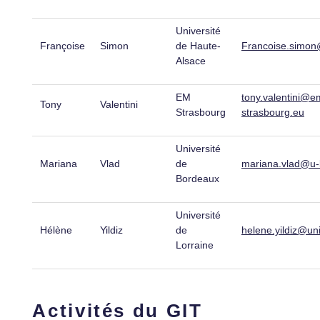
Université
Françoise
Simon
de Haute-
Francoise.simon
Alsace
EM
tony.valentini@e
Tony
Valentini
Strasbourg
strasbourg.eu
Université
Mariana
Vlad
de
mariana.vlad@u-
Bordeaux
Université
Hélène
Yildiz
de
helene.yildiz@uni
Lorraine
Activités du GIT