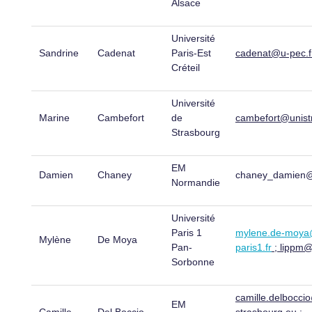
Alsace
Université
Sandrine
Cadenat
Paris-Est
cadenat@u-pec.f
Créteil
Université
Marine
Cambefort
de
cambefort@unistr
Strasbourg
EM
Damien
Chaney
chaney_damien@
Normandie
Université
Paris 1
mylene.de-moya@
Mylène
De Moya
Pan-
paris1.fr
; lippm@
Sorbonne
camille.delbocc
EM