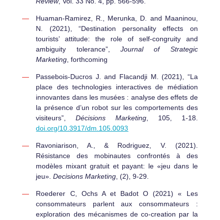
Review
, Vol. 33 No. 4, pp. 566-596.
Huaman-Ramirez, R., Merunka, D. and Maaninou,
N. (2021), “Destination personality effects on
tourists’ attitude: the role of self-congruity and
ambiguity tolerance”,
Journal of Strategic
Marketing
, forthcoming
Passebois-Ducros J. and Flacandji M. (2021), “La
place des technologies interactives de médiation
innovantes dans les musées : analyse des effets de
la présence d’un robot sur les comportements des
visiteurs”,
Décisions Marketing
, 105, 1-18.
doi.org/10.3917/dm.105.0093
Ravoniarison, A., & Rodriguez, V. (2021).
Résistance des mobinautes confrontés à des
modèles mixant gratuit et payant: le «jeu dans le
jeu».
Decisions Marketing
, (2), 9-29.
Roederer C, Ochs A et Badot O (2021) « Les
consommateurs parlent aux consommateurs :
exploration des mécanismes de co-creation par la