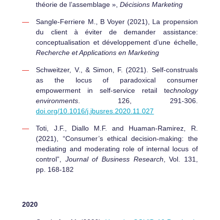
théorie de l’assemblage »,
Décisions Marketing
Sangle-Ferriere M., B Voyer (2021), La propension
du client à éviter de demander assistance:
conceptualisation et développement d’une échelle,
Recherche et Applications en Marketing
Schweitzer, V., & Simon, F. (2021). Self-construals
as the locus of paradoxical consumer
empowerment in self-service retail te
chnology
environments
. 126, 291-306.
doi.org/10.1016/j.jbusres.2020.11.027
Toti, J.F., Diallo M.F. and Huaman-Ramirez, R.
(2021), “Consumer’s ethical decision-making: the
mediating and moderating role of internal locus of
control”,
Journal of Business Research
, Vol. 131,
pp. 168-182
2020