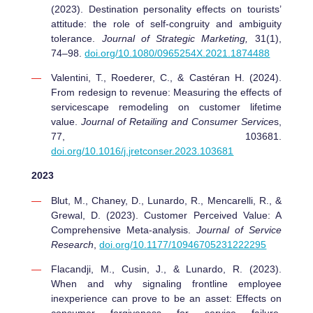
(2023). Destination personality effects on tourists’
attitude: the role of self-congruity and ambiguity
tolerance.
Journal of Strategic Marketing,
31(1),
74–98.
doi.org/10.1080/0965254X.2021.1874488
Valentini, T., Roederer, C., & Castéran H. (2024).
From redesign to revenue: Measuring the effects of
servicescape remodeling on customer lifetime
value.
Journal of Retailing and Consumer Service
s,
77, 103681.
doi.org/10.1016/j.jretconser.2023.103681
2023
Blut, M., Chaney, D., Lunardo, R., Mencarelli, R., &
Grewal, D. (2023). Customer Perceived Value: A
Comprehensive Meta-analysis.
Journal of Service
Research
,
doi.org/10.1177/10946705231222295
Flacandji, M., Cusin, J., & Lunardo, R. (2023).
When and why signaling frontline employee
inexperience can prove to be an asset: Effects on
consumer forgiveness for service failure.