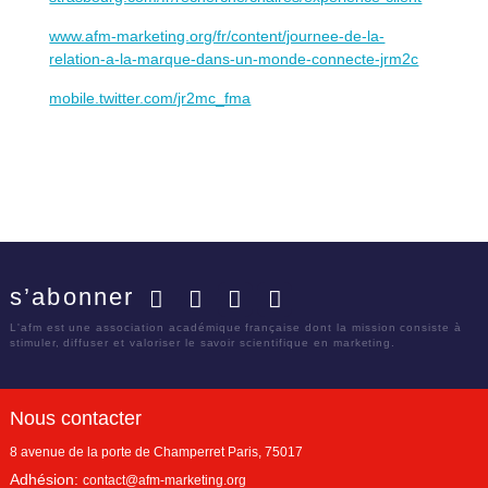
www.afm-marketing.org/fr/content/journee-de-la-
relation-a-la-marque-dans-un-monde-connecte-jrm2c
mobile.twitter.com/jr2mc_fma
s’abonner
Facebook
Twitter
LinkedIn
YouTube
L'afm est une association académique française dont la mission consiste à
stimuler, diffuser et valoriser le savoir scientifique en marketing.
Nous contacter
8 avenue de la porte de Champerret
Paris
,
75017
Adhésion:
contact@afm-marketing.org