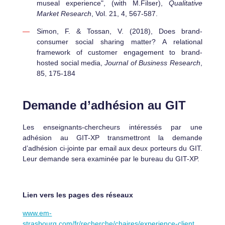
museal experience", (with M.Filser),
Qualitative
Market Research
, Vol. 21, 4, 567-587.
Simon, F. & Tossan, V. (2018), Does brand-
consumer social sharing matter? A relational
framework of customer engagement to brand-
hosted social media,
Journal of Business Research
,
85, 175-184
Demande d’adhésion au GIT
Les enseignants-chercheurs intéressés par une
adhésion au GIT-XP transmettront la demande
d’adhésion ci-jointe par email aux deux porteurs du GIT.
Leur demande sera examinée par le bureau du GIT-XP.
Lien vers les pages des réseaux
www.em-
strasbourg.com/fr/recherche/chaires/experience-client