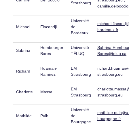
Camille
Del Boccio
strasbourg.eu
;
Strasbourg
camille.delbocc
Université
michael.flacandj
Michael
Flacandji
de
bordeaux.fr
Bordeaux
Hombourger-
Université
Sabrina.Hombour
Sabrina
Bares
TÉLUQ
Bares@teluq.ca
Huaman-
EM
richard.huaman
Richard
Ramirez
Strasbourg
strasbourg.eu
EM
charlotte.mass
Charlotte
Massa
Strasbourg
strasbourg.eu
Université
mathilde.pulh@u
Mathilde
Pulh
de
bourgogne.fr
Bourgogne