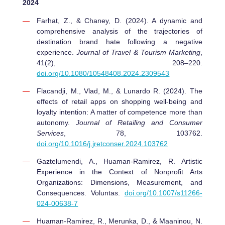
2024
Farhat, Z., & Chaney, D. (2024). A dynamic and
comprehensive analysis of the trajectories of
destination brand hate following a negative
experience.
Journal of Travel & Tourism Marketing
,
41(2), 208–220.
doi.org/10.1080/10548408.2024.2309543
Flacandji, M., Vlad, M., & Lunardo R. (2024). The
effects of retail apps on shopping well-being and
loyalty intention: A matter of competence more than
autonomy.
Journal of Retailing and Consumer
Services
, 78, 103762.
doi.org/10.1016/j.jretconser.2024.103762
Gaztelumendi, A., Huaman-Ramirez, R. Artistic
Experience in the Context of Nonprofit Arts
Organizations: Dimensions, Measurement, and
Consequences. Voluntas.
doi.org/10.1007/s11266-
024-00638-7
Huaman-Ramirez, R., Merunka, D., & Maaninou, N.