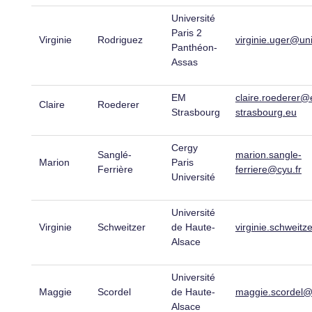
Université
Paris 2
Virginie
Rodriguez
virginie.uger@uni
Panthéon-
Assas
EM
claire.roederer
Claire
Roederer
Strasbourg
strasbourg.eu
Cergy
Sanglé-
marion.sangle-
Marion
Paris
Ferrière
ferriere@cyu.fr
Université
Université
Virginie
Schweitzer
de Haute-
virginie.schweitz
Alsace
Université
Maggie
Scordel
de Haute-
maggie.scordel@
Alsace