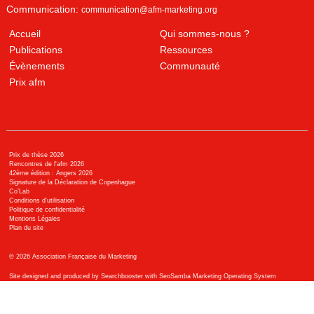
Communication:
communication@afm-marketing.org
Accueil
Qui sommes-nous ?
Publications
Ressources
Évènements
Communauté
Prix afm
Prix de thèse 2026
Rencontres de l'afm 2026
42ème édition : Angers 2026
Signature de la Déclaration de Copenhague
Co’Lab
Conditions d’utilisation
Politique de confidentialité
Mentions Légales
Plan du site
©
2026
Association Française du Marketing
Site designed and produced by Searchbooster with SeoSamba Marketing Operating System