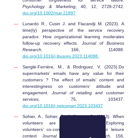
Psychology & Marketing
, 40, 12, 2728-2742.
doi.org/10.1002/mar.21897
Lunardo R., Cusin J. and Flacandji M. (2023). A
time(ly) perspective of the service recovery
paradox: How organizational learning moderates
follow-up recovery effects.
Journal of Business
Research
, 166, 114088.
doi.org/10.1016/j.jbusres.2023.114088.
Sanglé-Ferrière, M., & Rodriguez, V. (2023).Do
supermarkets’ emails have any value for their
customers ? The effect of emails’ content and
interestingness on customers’ attitude and
engagement.
Journal of retailing and customer
services
, 75, 103437.
doi.org/10.1016/j.jretconser.2023.103437
Sohier, A., Sohier, R., & Chaney, D. (2023). When
volunteers are also consumers: Exploring
volunteers’ co-consumption experience in leisure
context.
Journal of Business Research
, 156,