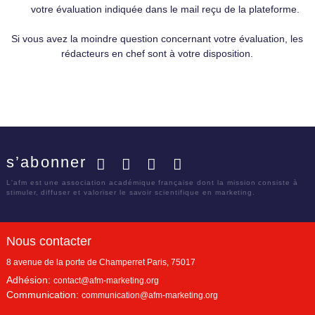
votre évaluation indiquée dans le mail reçu de la plateforme.
Si vous avez la moindre question concernant votre évaluation, les
rédacteurs en chef sont à votre disposition.
s’abonner
Facebook
Twitter
LinkedIn
YouTube
L'afm est une association académique française dont la mission consiste à
stimuler, diffuser et valoriser le savoir scientifique en marketing.
Nous contacter
8 avenue de la porte de Champerret
Paris
,
75017
Adhésion:
contact@afm-marketing.org
Communication:
communication@afm-marketing.org