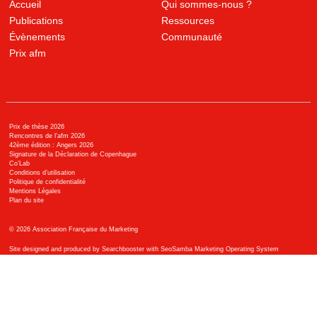
Accueil
Qui sommes-nous ?
Publications
Ressources
Évènements
Communauté
Prix afm
Prix de thèse 2026
Rencontres de l'afm 2026
42ème édition : Angers 2026
Signature de la Déclaration de Copenhague
Co’Lab
Conditions d’utilisation
Politique de confidentialité
Mentions Légales
Plan du site
©
2026
Association Française du Marketing
Site designed and produced by Searchbooster with SeoSamba Marketing Operating System