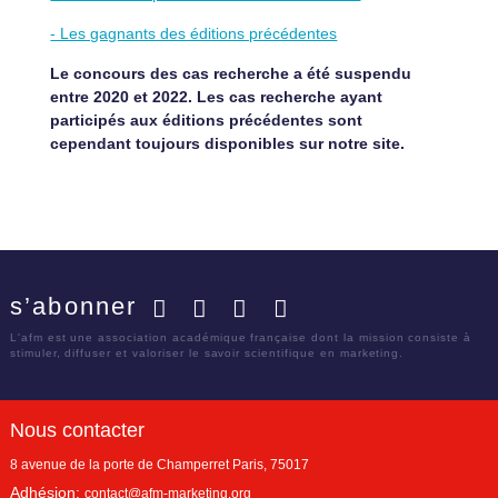
- Les gagnants des éditions précédentes
Le concours des cas recherche a été suspendu
entre 2020 et 2022. Les cas recherche ayant
participés aux éditions précédentes sont
cependant toujours disponibles sur notre site.
s’abonner
Facebook
Twitter
LinkedIn
YouTube
L'afm est une association académique française dont la mission consiste à
stimuler, diffuser et valoriser le savoir scientifique en marketing.
Nous contacter
8 avenue de la porte de Champerret
Paris
,
75017
Adhésion:
contact@afm-marketing.org