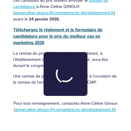
Les candidats au prix doivent envoyer le
dossier de
candidature
à Anne-Céline GINOUX
(
anneceline.ginoux@competences-developpement.fr
)
avant le
24 janvier 2026.
Téléchargez le règlement et le formulaire de
candidature pour le prix du meilleur cas en
marketing 2026
La remise du prix à l’auteur et, le cas échéant, à
l’établissement d’enseignement concerné, aura lieu
durant le congrès de l’afm (mai 2026).
Une remise de prix sera aussi organisée à l’occasion de
la remise de l’ensemble des prix de la CCMP.
Pour tout renseignement, contactez Anne-Céline Ginoux
(
anneceline.ginoux@competences-developpement.fr
)