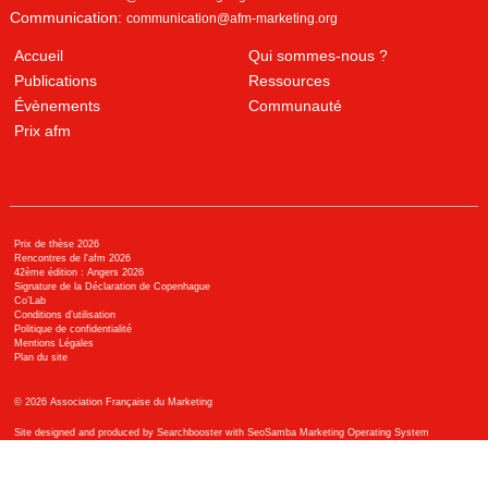
Communication:
communication@afm-marketing.org
Accueil
Qui sommes-nous ?
Publications
Ressources
Évènements
Communauté
Prix afm
Prix de thèse 2026
Rencontres de l'afm 2026
42ème édition : Angers 2026
Signature de la Déclaration de Copenhague
Co’Lab
Conditions d’utilisation
Politique de confidentialité
Mentions Légales
Plan du site
©
2026
Association Française du Marketing
Site designed and produced by Searchbooster with SeoSamba Marketing Operating System