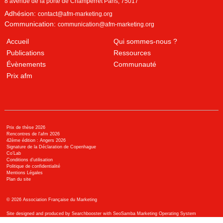
8 avenue de la porte de Champerret
Paris
,
75017
Adhésion:
contact@afm-marketing.org
Communication:
communication@afm-marketing.org
Accueil
Qui sommes-nous ?
Publications
Ressources
Évènements
Communauté
Prix afm
Prix de thèse 2026
Rencontres de l'afm 2026
42ème édition : Angers 2026
Signature de la Déclaration de Copenhague
Co’Lab
Conditions d’utilisation
Politique de confidentialité
Mentions Légales
Plan du site
©
2026
Association Française du Marketing
Site designed and produced by Searchbooster with SeoSamba Marketing Operating System