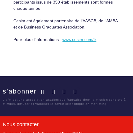
participants issus de 350 établissements sont formés
chaque année.
Cesim est également partenaire de l’AASCB, de l’AMBA
et de Business Graduates Association.
Pour plus d’informations :
www.cesim.com/fr
s’abonner
Facebook
Twitter
LinkedIn
YouTube
L'afm est une association académique française dont la mission consiste à
stimuler, diffuser et valoriser le savoir scientifique en marketing.
Nous contacter