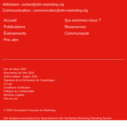
Adhésion:
contact@afm-marketing.org
Communication:
communication@afm-marketing.org
Accueil
Qui sommes-nous ?
Publications
Ressources
Évènements
Communauté
Prix afm
Prix de thèse 2026
Rencontres de l'afm 2026
42ème édition : Angers 2026
Signature de la Déclaration de Copenhague
Co’Lab
Conditions d’utilisation
Politique de confidentialité
Mentions Légales
Plan du site
©
2026
Association Française du Marketing
Site designed and produced by Searchbooster with SeoSamba Marketing Operating System