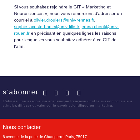
Si vous souhaitez rejoindre le GIT « Marketing et
Neurosciences », nous vous remercions d’adresser un
courriel à
olivier.droulers@univ-rennes.fr
,
sophie.lacoste-badie@univ-lille.fr
,
emna.cherif@univ-
rouen.fr
en précisant en quelques lignes les raisons
pour lesquelles vous souhaitez adhérer à ce GIT de
l’afm.
s’abonner
Facebook
Twitter
LinkedIn
YouTube
L'afm est une association académique française dont la mission consiste à
stimuler, diffuser et valoriser le savoir scientifique en marketing.
Nous contacter
8 avenue de la porte de Champerret
Paris
,
75017