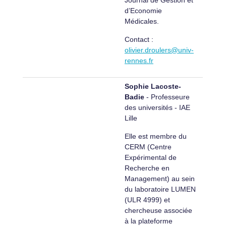
Journal de Gestion et
d’Economie
Médicales.
Contact :
olivier.droulers@univ-
rennes.fr
Sophie Lacoste-
Badie
- Professeure
des universités - IAE
Lille
Elle est membre du
CERM (Centre
Expérimental de
Recherche en
Management) au sein
du laboratoire LUMEN
(ULR 4999) et
chercheuse associée
à la plateforme