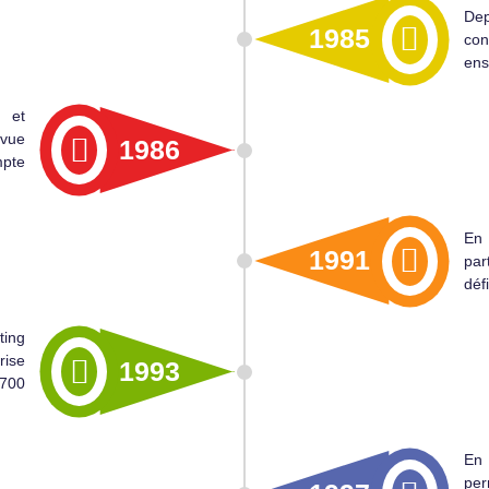
Dep
1985
con
ens
 et
vue
1986
mpte
En 
1991
pa
dé
ting
rise
1993
 700
En 
pe