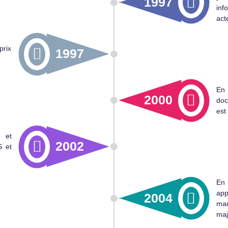
1997
inf
act
prix
1997
En 
2000
doc
est
e et
2002
S et
En 
app
2004
ma
maj