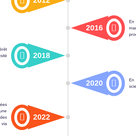
2012
En
2016
ma
pro
rêt
2018
sité
En 
2020
sci
cées
’une
2022
 des
 via