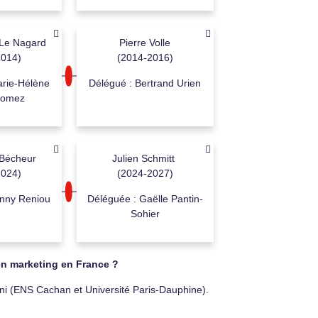
Le Nagard
Pierre Volle
2014)
(2014-2016)
arie-Hélène
Délégué : Bertrand Urien
Gomez
-Bécheur
Julien Schmitt
2024)
(2024-2027)
anny Reniou
Déléguée : Gaëlle Pantin-
Sohier
en marketing en France ?
ini (ENS Cachan et Université Paris-Dauphine).