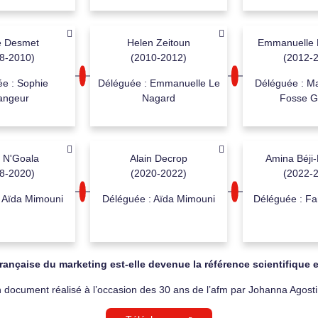
e Desmet
Helen Zeitoun
Emmanuelle 
8-2010)
(2010-2012)
(2012-
e : Sophie
Déléguée : Emmanuelle Le
Déléguée : M
angeur
Nagard
Fosse 
s N'Goala
Alain Decrop
Amina Béji
8-2020)
(2020-2022)
(2022-
 Aïda Mimouni
Déléguée : Aïda Mimouni
Déléguée : F
rançaise du marketing est-elle devenue la référence scientifique 
n document réalisé à l’occasion des 30 ans de l’afm par Johanna Agost