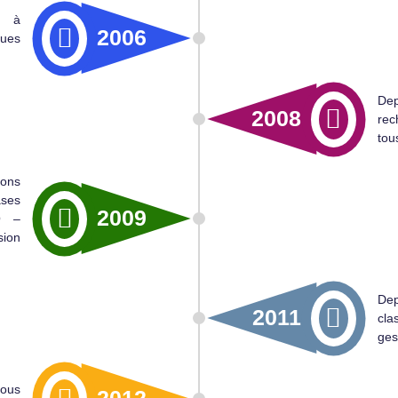
t à
2006
ques
Dep
2008
rec
tou
ions
ases
2009
O –
sion
Dep
2011
cla
ges
sous