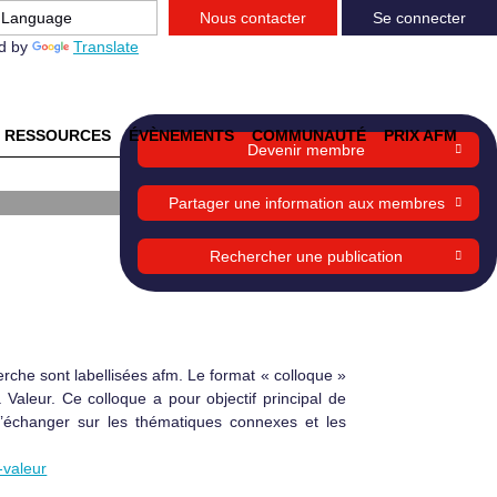
Nous contacter
Se connecter
d by
Translate
RESSOURCES
ÉVÈNEMENTS
COMMUNAUTÉ
PRIX AFM
Devenir membre
Partager une information aux membres
Rechercher une publication
erche sont labellisées afm. Le format « colloque »
Valeur. Ce colloque a pour objectif principal de
d’échanger sur les thématiques connexes et les
-valeur