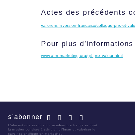
Actes des précédents co
vallorem.fr/version-francaise/colloque-prix-et-val
Pour plus d’informations
www.afm-marketing.org/git-prix-valeur.html
s’abonner
Facebook
Twitter
LinkedIn
YouTube
L'afm est une association académique française dont
la mission consiste à stimuler, diffuser et valoriser le
savoir scientifique en marketing.