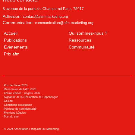
8 avenue de la porte de Champerret
Paris
,
75017
Adhésion:
contact@afm-marketing.org
Communication:
communication@afm-marketing.org
Accueil
Qui sommes-nous ?
Publications
Ressources
Évènements
Communauté
Prix afm
Prix de thèse 2026
Rencontres de l'afm 2026
42ème édition : Angers 2026
Signature de la Déclaration de Copenhague
Co’Lab
Conditions d’utilisation
Politique de confidentialité
Mentions Légales
Plan du site
©
2026
Association Française du Marketing