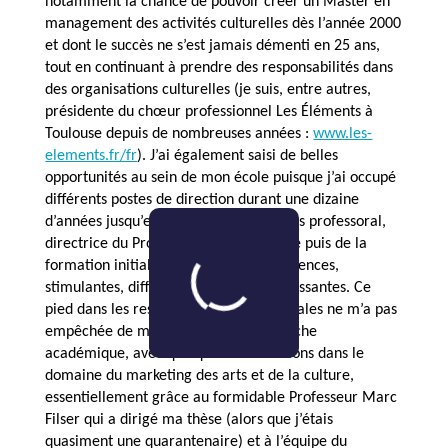
notamment la chance de pouvoir créer un Master en
management des activités culturelles dès l’année 2000
et dont le succès ne s’est jamais démenti en 25 ans,
tout en continuant à prendre des responsabilités dans
des organisations culturelles (je suis, entre autres,
présidente du chœur professionnel Les Éléments à
Toulouse depuis de nombreuses années :
www.les-
elements.fr/fr
). J’ai également saisi de belles
opportunités au sein de mon école puisque j’ai occupé
différents postes de direction durant une dizaine
d’années jusqu’en 2018 : doyen du corps professoral,
directrice du Programme Grande École puis de la
formation initiale de TBS, belles expériences,
stimulantes, difficiles, mais très enrichissantes. Ce
pied dans les responsabilités managériales ne m’a pas
empêchée de m’intéresser à la recherche
académique, avec quelques contributions dans le
domaine du marketing des arts et de la culture,
essentiellement grâce au formidable Professeur Marc
Filser qui a dirigé ma thèse (alors que j’étais
quasiment une quarantenaire) et à l’équipe du