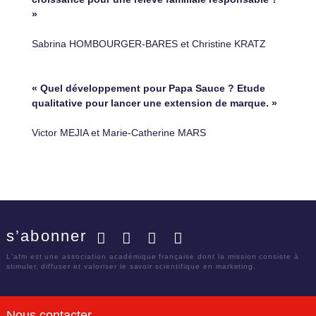
»
Sabrina HOMBOURGER-BARES et Christine KRATZ
« Quel développement pour Papa Sauce ? Etude
qualitative pour lancer une extension de marque. »
Victor MEJIA et Marie-Catherine MARS
s’abonner
Facebook
Twitter
LinkedIn
YouTube
L'afm est une association académique française dont la mission consiste à
stimuler, diffuser et valoriser le savoir scientifique en marketing.
Nous contacter