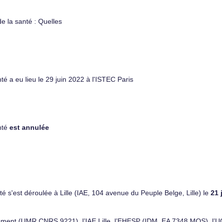
e la santé : Quelles
é a eu lieu le 29 juin 2022 à l'ISTEC Paris
nté
est annulée
 s'est déroulée à Lille (IAE, 104 avenue du Peuple Belge, Lille) le
21 
gement (UMR CNRS 9221), l’IAE Lille, l’EHESP (IDM, EA 7348 MOS), l’U