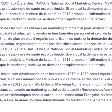
n (CDC) aux États-Unis, l’ONU, le National Social Marketing Centre (N
s professionnels de santé est plus timide. Si en local la démarche est e
ique rendu à la Ministre de la santé en 2015 propose « l’affirmation d’
que le marketing social va se développer rapidement sur le terrain.
tion des techniques utilisées en marketing commercial pour analyser, pl
ible d’individus, afin d’améliorer leur bien être personnel et celui de 
urd’hui, de plus en plus d’organismes utilisent les outils et la démarche
ation, segmentation et analyse des cibles visées, analyse de la « c
n (CDC) aux États-Unis, l’ONU, le National Social Marketing Centre (N
s professionnels de santé est plus timide. Si en local la démarche est e
ique rendu à la Ministre de la santé en 2015 propose « l’affirmation d’
que le marketing social va se développer rapidement sur le terrain.
lles se sont développées dans les années 1970 et 1980 sous l’impulsio
breux au fil des années ont été publiés sur ce thème et des journaux 
(créé en 2011) ou la « World Social Marketing Conférence », dont la 3è
iaux consacrés au marketing social et de la santé (Recherche et Appli
eliers thématiques dans le colloque de l’Association Française du Mark
 à Lille, la 4ème Journée Internationale du Marketing de la Santé a é