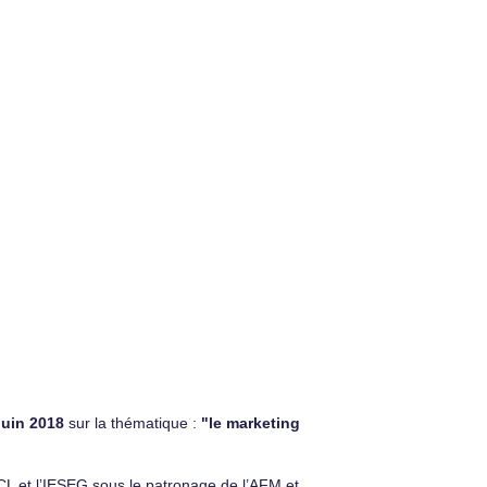
juin 2018
sur la thématique :
"le marketing
CL et l’IESEG sous le patronage de l’AFM et