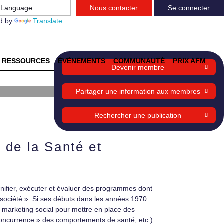
Nous contacter
Se connecter
d by
Translate
RESSOURCES
ÉVÈNEMENTS
COMMUNAUTÉ
PRIX AFM
Devenir membre
Partager une information aux membres
Rechercher une publication
 de la Santé et
anifier, exécuter et évaluer des programmes dont
la société ». Si ses débuts dans les années 1970
 du marketing social pour mettre en place des
oncurrence » des comportements de santé, etc.)