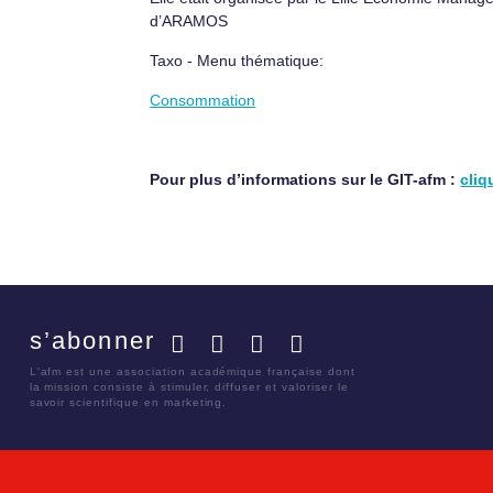
d’ARAMOS
Taxo - Menu thématique:
Consommation
Pour plus d’informations sur le GIT-afm :
cliq
s’abonner
Facebook
Twitter
LinkedIn
YouTube
L'afm est une association académique française dont
la mission consiste à stimuler, diffuser et valoriser le
savoir scientifique en marketing.