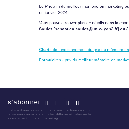
Le Prix afm du meilleur mémoire en marketing
es
en janvier 2024.
Vous pouvez trouver plus de détails dans la char
Soulez [sebastien.soulez@univ-lyon2.fr] ou J
Charte de fonctionnement du prix du mémoire e
Formulaires - prix du meilleur mémoire en marke
s’abonner
Facebook
Twitter
LinkedIn
YouTube
L'afm est une association académique française dont
la mission consiste à stimuler, diffuser et valoriser le
savoir scientifique en marketing.