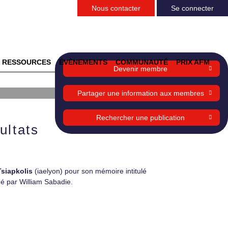
Nous contacter
Se connecter
RESSOURCES
ÉVÈNEMENTS
COMMUNAUTÉ
PRIX AFM
Devenir membre
Partager une information aux membres
Rechercher une publication
ultats
Tsiapkolis
(iaelyon) pour son mémoire intitulé
gé par William Sabadie.