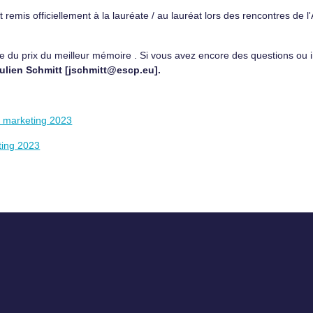
t remis officiellement à la lauréate / au lauréat lors des rencontres de
te du prix du meilleur mémoire . Si vous avez encore des questions ou
ulien Schmitt [jschmitt@escp.eu].
n marketing 2023
ting 2023