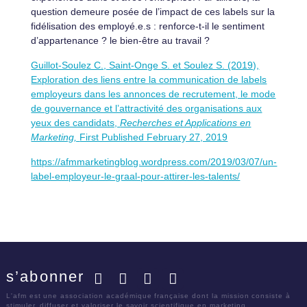
question demeure posée de l’impact de ces labels sur la
fidélisation des employé.e.s : renforce-t-il le sentiment
d’appartenance ? le bien-être au travail ?
Guillot-Soulez C., Saint-Onge S. et Soulez S. (2019),
Exploration des liens entre la communication de labels
employeurs dans les annonces de recrutement, le mode
de gouvernance et l’attractivité des organisations aux
yeux des candidats,
Recherches et Applications en
Marketing,
First Published February 27, 2019
https://afmmarketingblog.wordpress.com/2019/03/07/un-
label-employeur-le-graal-pour-attirer-les-talents/
s’abonner
Facebook
Twitter
LinkedIn
YouTube
L'afm est une association académique française dont la mission consiste à
stimuler, diffuser et valoriser le savoir scientifique en marketing.