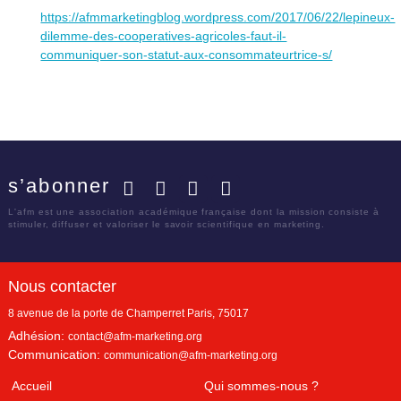
https://afmmarketingblog.wordpress.com/2017/06/22/lepineux-
dilemme-des-cooperatives-agricoles-faut-il-
communiquer-son-statut-aux-consommateurtrice-s/
s’abonner
Facebook
Twitter
LinkedIn
YouTube
L'afm est une association académique française dont la mission consiste à
stimuler, diffuser et valoriser le savoir scientifique en marketing.
Nous contacter
8 avenue de la porte de Champerret
Paris
,
75017
Adhésion:
contact@afm-marketing.org
Communication:
communication@afm-marketing.org
Accueil
Qui sommes-nous ?