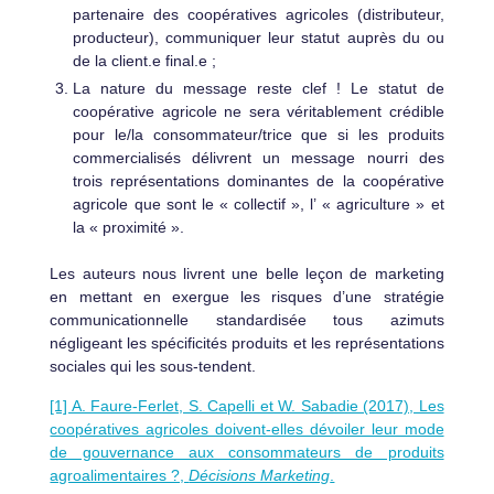
partenaire des coopératives agricoles (distributeur,
producteur), communiquer leur statut auprès du ou
de la client.e final.e ;
La nature du message reste clef ! Le statut de
coopérative agricole ne sera véritablement crédible
pour le/la consommateur/trice que si les produits
commercialisés délivrent un message nourri des
trois représentations dominantes de la coopérative
agricole que sont le « collectif », l’ « agriculture » et
la « proximité ».
Les auteurs nous livrent une belle leçon de marketing
en mettant en exergue les risques d’une stratégie
communicationnelle standardisée tous azimuts
négligeant les spécificités produits et les représentations
sociales qui les sous-tendent.
[1] A. Faure-Ferlet, S. Capelli et W. Sabadie (2017), Les
coopératives agricoles doivent-elles dévoiler leur mode
de gouvernance aux consommateurs de produits
agroalimentaires ?,
Décisions Marketing
.