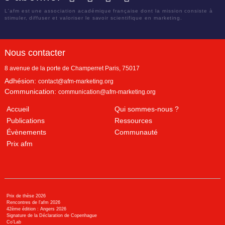
L'afm est une association académique française dont la mission consiste à
stimuler, diffuser et valoriser le savoir scientifique en marketing.
Nous contacter
8 avenue de la porte de Champerret
Paris
,
75017
Adhésion:
contact@afm-marketing.org
Communication:
communication@afm-marketing.org
Accueil
Qui sommes-nous ?
Publications
Ressources
Évènements
Communauté
Prix afm
Prix de thèse 2026
Rencontres de l'afm 2026
42ème édition : Angers 2026
Signature de la Déclaration de Copenhague
Co’Lab