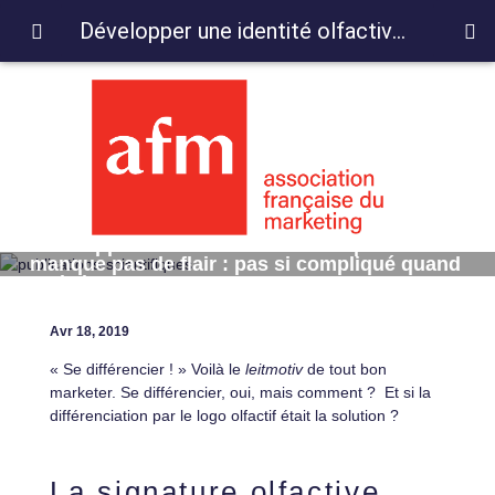
Développer une identité olfactive qui ne manque pas de flair : pas si compliqué quand on la bonne recette!
Développer une identité olfactive qui ne
manque pas de flair : pas si compliqué quand
on la bonne recette!
Avr 18, 2019
« Se différencier ! » Voilà le
leitmotiv
de tout bon
marketer. Se différencier, oui, mais comment ? Et si la
différenciation par le logo olfactif était la solution ?
La signature olfactive