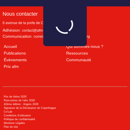
Nous contacter
8 avenue de la porte de Champerret
Paris
,
75017
Adhésion:
contact@afm-marketing.org
Communication:
communication@afm-marketing.org
Accueil
Qui sommes-nous ?
Publications
Ressources
Évènements
Communauté
Prix afm
Prix de thèse 2026
Rencontres de l'afm 2026
42ème édition : Angers 2026
Signature de la Déclaration de Copenhague
Co’Lab
Conditions d’utilisation
Politique de confidentialité
Mentions Légales
Plan du site