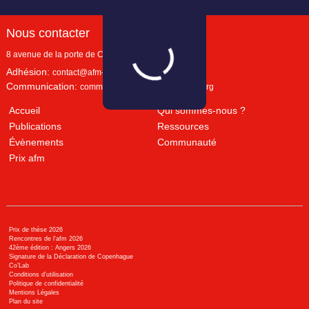
Nous contacter
8 avenue de la porte de Champerret
Paris
,
75017
Adhésion:
contact@afm-marketing.org
Communication:
communication@afm-marketing.org
Accueil
Qui sommes-nous ?
Publications
Ressources
Évènements
Communauté
Prix afm
Prix de thèse 2026
Rencontres de l'afm 2026
42ème édition : Angers 2026
Signature de la Déclaration de Copenhague
Co’Lab
Conditions d’utilisation
Politique de confidentialité
Mentions Légales
Plan du site