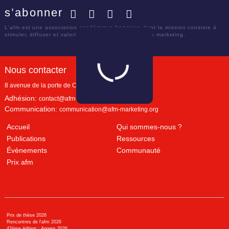
s’abonner
Facebook
Twitter
LinkedIn
YouTube
L'afm est une association académique française dont la mission consiste à
stimuler, diffuser et valoriser le savoir scientifique en marketing.
Nous contacter
8 avenue de la porte de Champerret
Paris
,
75017
Adhésion:
contact@afm-marketing.org
Communication:
communication@afm-marketing.org
Accueil
Qui sommes-nous ?
Publications
Ressources
Évènements
Communauté
Prix afm
Prix de thèse 2026
Rencontres de l'afm 2026
42ème édition : Angers 2026