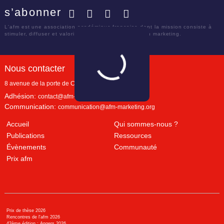
s’abonner
Facebook
Twitter
LinkedIn
YouTube
L'afm est une association académique française dont la mission consiste à
stimuler, diffuser et valoriser le savoir scientifique en marketing.
Nous contacter
8 avenue de la porte de Champerret
Paris
,
75017
Adhésion:
contact@afm-marketing.org
Communication:
communication@afm-marketing.org
Accueil
Qui sommes-nous ?
Publications
Ressources
Évènements
Communauté
Prix afm
Prix de thèse 2026
Rencontres de l'afm 2026
42ème édition : Angers 2026