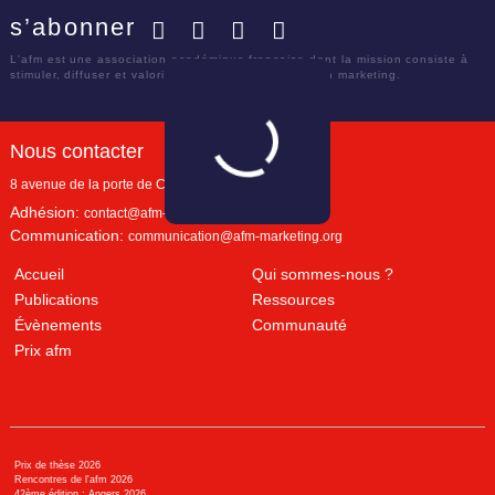
s’abonner
Facebook
Twitter
LinkedIn
YouTube
L'afm est une association académique française dont la mission consiste à
stimuler, diffuser et valoriser le savoir scientifique en marketing.
Nous contacter
8 avenue de la porte de Champerret
Paris
,
75017
Adhésion:
contact@afm-marketing.org
Communication:
communication@afm-marketing.org
Accueil
Qui sommes-nous ?
Publications
Ressources
Évènements
Communauté
Prix afm
Prix de thèse 2026
Rencontres de l'afm 2026
42ème édition : Angers 2026