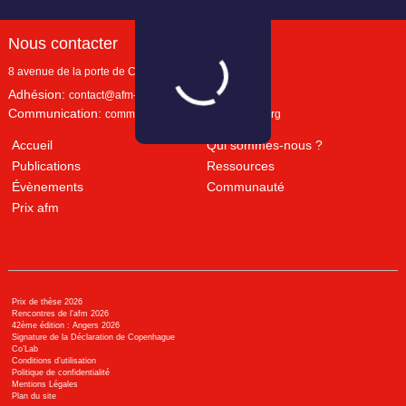
Nous contacter
8 avenue de la porte de Champerret
Paris
,
75017
Adhésion:
contact@afm-marketing.org
Communication:
communication@afm-marketing.org
Accueil
Qui sommes-nous ?
Publications
Ressources
Évènements
Communauté
Prix afm
Prix de thèse 2026
Rencontres de l'afm 2026
42ème édition : Angers 2026
Signature de la Déclaration de Copenhague
Co’Lab
Conditions d’utilisation
Politique de confidentialité
Mentions Légales
Plan du site