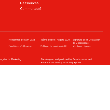
Ressources
Communauté
Rencontres de l'afm 2026
42ème édition : Angers 2026
Signature de la Déclaration
de Copenhague
Conditions d’utilisation
Politique de confidentialité
Mentions Légales
ançaise du Marketing
Site designed and produced by Searchbooster with
SeoSamba Marketing Operating System