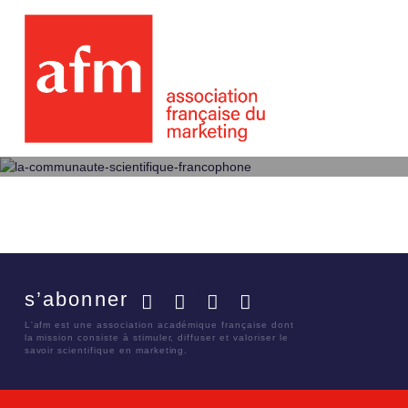
s’abonner
Facebook
Twitter
LinkedIn
YouTube
L'afm est une association académique française dont
la mission consiste à stimuler, diffuser et valoriser le
savoir scientifique en marketing.