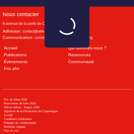
Nous contacter
8 avenue de la porte de Champerret
Paris
,
75017
Adhésion:
contact@afm-marketing.org
Communication:
communication@afm-marketing.org
Accueil
Qui sommes-nous ?
Publications
Ressources
Évènements
Communauté
Prix afm
Prix de thèse 2026
Rencontres de l'afm 2026
42ème édition : Angers 2026
Signature de la Déclaration de Copenhague
Co’Lab
Conditions d’utilisation
Politique de confidentialité
Mentions Légales
Plan du site