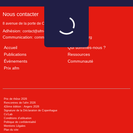
Nous contacter
8 avenue de la porte de Champerret
Paris
,
75017
Adhésion:
contact@afm-marketing.org
Communication:
communication@afm-marketing.org
Accueil
Qui sommes-nous ?
Publications
Ressources
Évènements
Communauté
Prix afm
Prix de thèse 2026
Rencontres de l'afm 2026
42ème édition : Angers 2026
Signature de la Déclaration de Copenhague
Co’Lab
Conditions d’utilisation
Politique de confidentialité
Mentions Légales
Plan du site