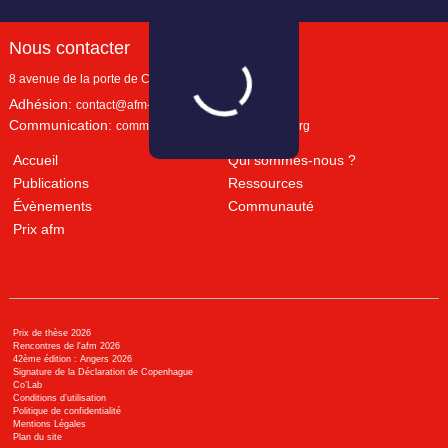
Nous contacter
8 avenue de la porte de Champerret
Paris
,
75017
Adhésion:
contact@afm-marketing.org
Communication:
communication@afm-marketing.org
Accueil
Qui sommes-nous ?
Publications
Ressources
Évènements
Communauté
Prix afm
Prix de thèse 2026
Rencontres de l'afm 2026
42ème édition : Angers 2026
Signature de la Déclaration de Copenhague
Co’Lab
Conditions d’utilisation
Politique de confidentialité
Mentions Légales
Plan du site