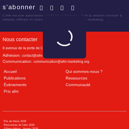
s’abonner
Facebook
Twitter
LinkedIn
YouTube
L'afm est une association académique française dont la mission consiste à
stimuler, diffuser et valoriser le savoir scientifique en marketing.
Nous contacter
8 avenue de la porte de Champerret
Paris
,
75017
Adhésion:
contact@afm-marketing.org
Communication:
communication@afm-marketing.org
Accueil
Qui sommes-nous ?
Publications
Ressources
Évènements
Communauté
Prix afm
Prix de thèse 2026
Rencontres de l'afm 2026
42ème édition : Angers 2026