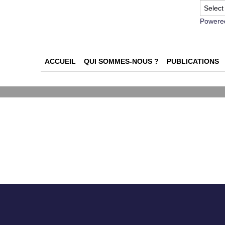
Powere
NGEMENTS PERCEPTUELS E
ACCUEIL
QUI SOMMES-NOUS ?
PUBLICATIONS
SSUS DU LANCEMENT DE
WERMENT DES
 LES MARQUES ?