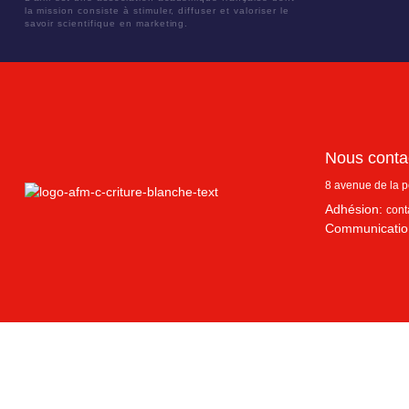
la mission consiste à stimuler, diffuser et valoriser le
savoir scientifique en marketing.
Nous conta
8 avenue de la 
Adhésion:
cont
Communicatio