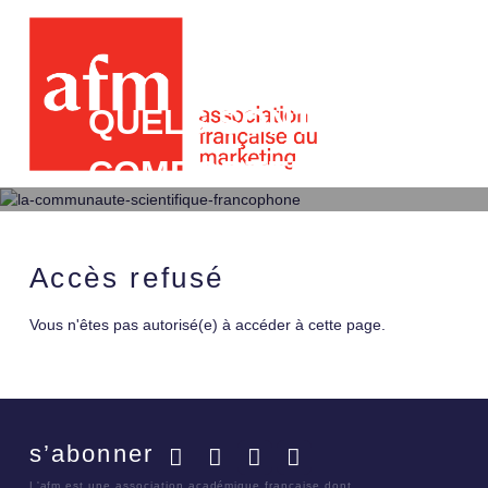
QUELS SONT LES CHA
COMPORTEMENTAUX I
STRATEGIES D’EMPO
CONSOMMATEURS PAR
Accès refusé
Vous n'êtes pas autorisé(e) à accéder à cette page.
s’abonner
Facebook
Twitter
LinkedIn
YouTube
L'afm est une association académique française dont