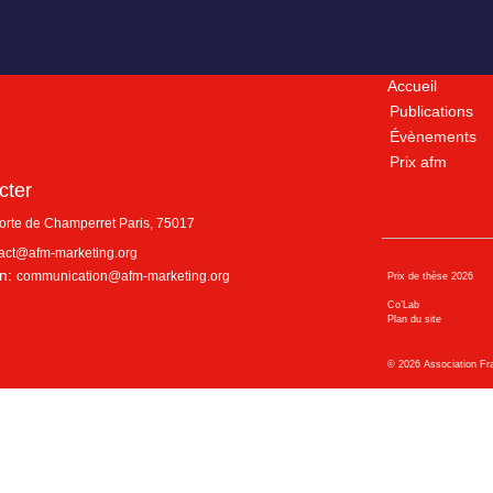
Accueil
Publications
Évènements
Prix afm
cter
porte de Champerret
Paris
,
75017
act@afm-marketing.org
n:
communication@afm-marketing.org
Prix de thèse 2026
Co’Lab
Plan du site
©
2026
Association Fr