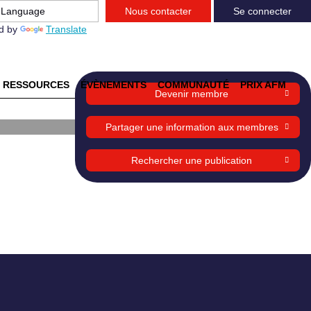
Nous contacter
Se connecter
d by
Translate
T
RESSOURCES
ÉVÈNEMENTS
COMMUNAUTÉ
PRIX AFM
Devenir membre
Partager une information aux membres
Rechercher une publication