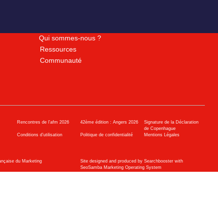
Qui sommes-nous ?
Ressources
Communauté
Rencontres de l'afm 2026
42ème édition : Angers 2026
Signature de la Déclaration
de Copenhague
Conditions d’utilisation
Politique de confidentialité
Mentions Légales
ançaise du Marketing
Site designed and produced by Searchbooster with
SeoSamba Marketing Operating System