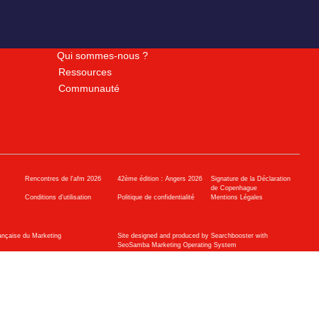
Qui sommes-nous ?
Ressources
Communauté
Rencontres de l'afm 2026
42ème édition : Angers 2026
Signature de la Déclaration
de Copenhague
Conditions d’utilisation
Politique de confidentialité
Mentions Légales
ançaise du Marketing
Site designed and produced by Searchbooster with
SeoSamba Marketing Operating System