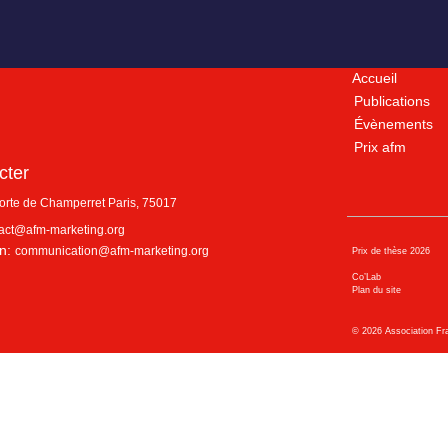
Accueil
Publications
Évènements
Prix afm
cter
porte de Champerret
Paris
,
75017
act@afm-marketing.org
n:
communication@afm-marketing.org
Prix de thèse 2026
Co’Lab
Plan du site
©
2026
Association Fr