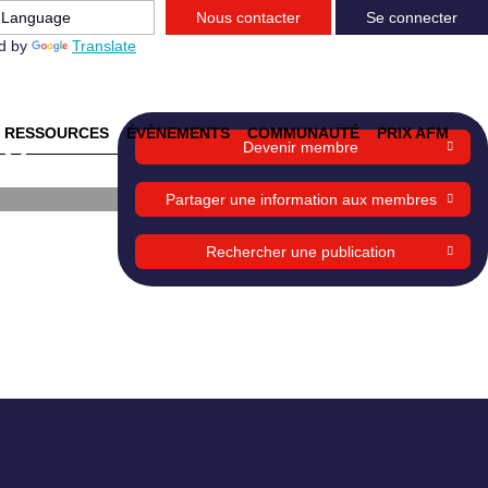
Nous contacter
Se connecter
d by
Translate
RESSOURCES
ÉVÈNEMENTS
COMMUNAUTÉ
PRIX AFM
ES
Devenir membre
Partager une information aux membres
Rechercher une publication