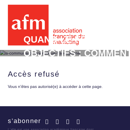
QUAND LE FEEDBACK 
OBJECTIFS : COMMENT
AVEC LEURS PERFOR
Accès refusé
Vous n'êtes pas autorisé(e) à accéder à cette page.
s’abonner
Facebook
Twitter
LinkedIn
YouTube
L'afm est une association académique française dont