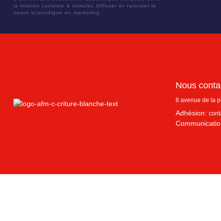
la mission consiste à stimuler, diffuser et valoriser le
savoir scientifique en marketing.
Nous conta
8 avenue de la 
Adhésion:
cont
Communicatio