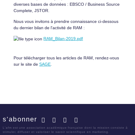
diverses bases de données : EBSCO / Business Source
Complete, JSTOR.
Nous vous invitons à prendre connaissance ci-dessous
du dernier bilan de l'activité de RAM :
RAM_Bilan-2019.pdf
Pour télécharger tous les articles de RAM, rendez-vous
sur le site de
SAGE
.
s’abonner
Facebook
Twitter
LinkedIn
YouTube
L'afm est une association académique française dont la mission consiste à
stimuler, diffuser et valoriser le savoir scientifique en marketing.