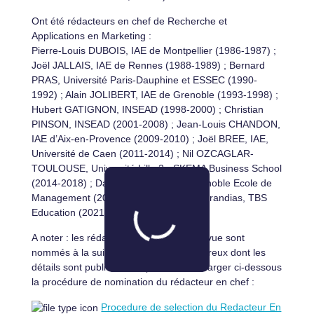
Ont été rédacteurs en chef de Recherche et
Applications en Marketing :
Pierre-Louis DUBOIS, IAE de Montpellier (1986-1987) ;
Joël JALLAIS, IAE de Rennes (1988-1989) ; Bernard
PRAS, Université Paris-Dauphine et ESSEC (1990-
1992) ; Alain JOLIBERT, IAE de Grenoble (1993-1998) ;
Hubert GATIGNON, INSEAD (1998-2000) ; Christian
PINSON, INSEAD (2001-2008) ; Jean-Louis CHANDON,
IAE d’Aix-en-Provence (2009-2010) ; Joël BREE, IAE,
Université de Caen (2011-2014) ; Nil OZCAGLAR-
TOULOUSE, Université Lille 2 - SKEMA Business School
(2014-2018) ; David GOTTELAND, Grenoble Ecole de
Management (2018-2021), Laurent Bertrandias, TBS
Education (2021-2024).
A noter : les rédacteurs en chef de la revue sont
nommés à la suite d’un processus rigoureux dont les
détails sont publics. Vous pouvez télécharger ci-dessous
la procédure de nomination du rédacteur en chef :
Procedure de selection du Redacteur En