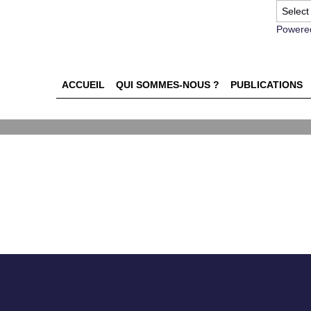
Powere
ATION :COMMENT LES
ACCUEIL
QUI SOMMES-NOUS ?
PUBLICATIONS
S CULTURELLES INFLUENC
CONSOMMATEURS A L’ECON