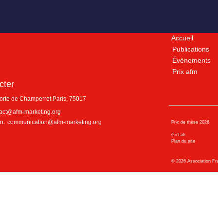
Accueil
Publications
Évènements
Prix afm
cter
porte de Champerret
Paris
,
75017
act@afm-marketing.org
n:
communication@afm-marketing.org
Prix de thèse 2026
Co’Lab
Plan du site
©
2026
Association Fr