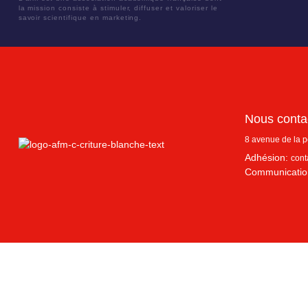
la mission consiste à stimuler, diffuser et valoriser le
savoir scientifique en marketing.
Nous conta
8 avenue de la 
Adhésion:
cont
Communicatio