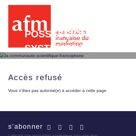
POSSESSION VS. LOC
SYSTEMES DE VALEUR
LA RESISTANCE DES 
DU PARTAGE
Accès refusé
Vous n'êtes pas autorisé(e) à accéder à cette page.
s’abonner
Facebook
Twitter
LinkedIn
YouTube
L'afm est une association académique française dont