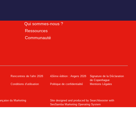
Qui sommes-nous ?
Ressources
Communauté
Rencontres de l'afm 2026
42ème édition : Angers 2026
Signature de la Déclaration
de Copenhague
Conditions d’utilisation
Politique de confidentialité
Mentions Légales
ançaise du Marketing
Site designed and produced by Searchbooster with
SeoSamba Marketing Operating System