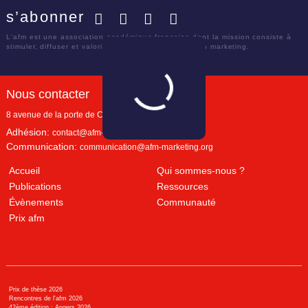
s’abonner
Facebook
Twitter
LinkedIn
YouTube
L'afm est une association académique française dont la mission consiste à
stimuler, diffuser et valoriser le savoir scientifique en marketing.
Nous contacter
8 avenue de la porte de Champerret
Paris
,
75017
Adhésion:
contact@afm-marketing.org
Communication:
communication@afm-marketing.org
Accueil
Qui sommes-nous ?
Publications
Ressources
Évènements
Communauté
Prix afm
Prix de thèse 2026
Rencontres de l'afm 2026
42ème édition : Angers 2026