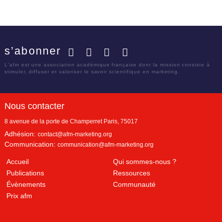
s’abonner
Facebook
Twitter
LinkedIn
YouTube
L'afm est une association académique française dont la mission consiste à
stimuler, diffuser et valoriser le savoir scientifique en marketing.
Nous contacter
8 avenue de la porte de Champerret
Paris
,
75017
Adhésion:
contact@afm-marketing.org
Communication:
communication@afm-marketing.org
Accueil
Qui sommes-nous ?
Publications
Ressources
Évènements
Communauté
Prix afm