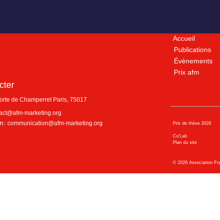
Accueil
Publications
Évènements
Prix afm
cter
porte de Champerret
Paris
,
75017
act@afm-marketing.org
n:
communication@afm-marketing.org
Prix de thèse 2026
Co’Lab
Plan du site
©
2026
Association Fr