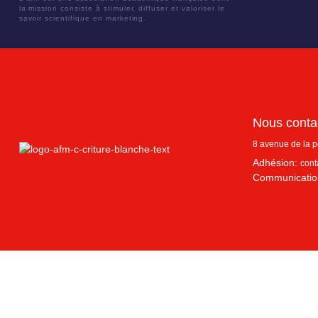
la mission consiste à stimuler, diffuser et valoriser le
savoir scientifique en marketing.
Nous conta
8 avenue de la 
Adhésion:
cont
Communicatio