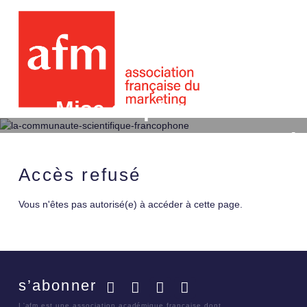
Mise en place d'une cul
de franchise : les ingr
Accès refusé
Vous n'êtes pas autorisé(e) à accéder à cette page.
s’abonner
Facebook
Twitter
LinkedIn
YouTube
L'afm est une association académique française dont