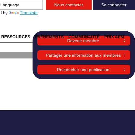
Nous contacter
Se connecter
d by
Translate
RESSOURCES
ÉVÈNEMENTS
COMMUNAUTÉ
PRIX AFM
Devenir membre
aux
Partager une information aux membres
Rechercher une publication