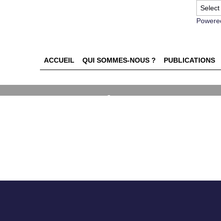
Powere
ACCUEIL
QUI SOMMES-NOUS ?
PUBLICATIONS
ture de la data dans les rése
édients du succès