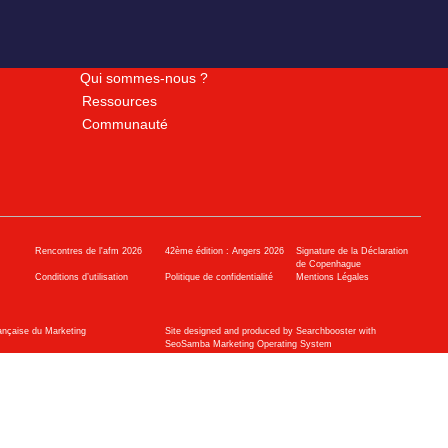
Qui sommes-nous ?
Ressources
Communauté
Rencontres de l'afm 2026
42ème édition : Angers 2026
Signature de la Déclaration
de Copenhague
Conditions d’utilisation
Politique de confidentialité
Mentions Légales
ançaise du Marketing
Site designed and produced by Searchbooster with
SeoSamba Marketing Operating System