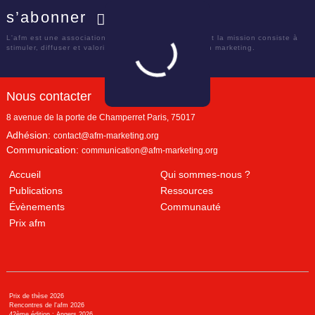
s’abonner
Facebook
Twitter
LinkedIn
YouTube
L'afm est une association académique française dont la mission consiste à
stimuler, diffuser et valoriser le savoir scientifique en marketing.
Nous contacter
8 avenue de la porte de Champerret
Paris
,
75017
Adhésion:
contact@afm-marketing.org
Communication:
communication@afm-marketing.org
Accueil
Qui sommes-nous ?
Publications
Ressources
Évènements
Communauté
Prix afm
Prix de thèse 2026
Rencontres de l'afm 2026
42ème édition : Angers 2026