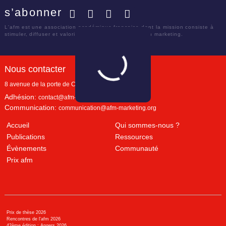
s’abonner
Facebook
Twitter
LinkedIn
YouTube
L'afm est une association académique française dont la mission consiste à
stimuler, diffuser et valoriser le savoir scientifique en marketing.
Nous contacter
8 avenue de la porte de Champerret
Paris
,
75017
Adhésion:
contact@afm-marketing.org
Communication:
communication@afm-marketing.org
Accueil
Qui sommes-nous ?
Publications
Ressources
Évènements
Communauté
Prix afm
Prix de thèse 2026
Rencontres de l'afm 2026
42ème édition : Angers 2026