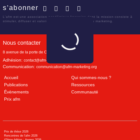
s’abonner
Facebook
Twitter
LinkedIn
YouTube
L'afm est une association académique française dont la mission consiste à
stimuler, diffuser et valoriser le savoir scientifique en marketing.
Nous contacter
8 avenue de la porte de Champerret
Paris
,
75017
Adhésion:
contact@afm-marketing.org
Communication:
communication@afm-marketing.org
Accueil
Qui sommes-nous ?
Publications
Ressources
Évènements
Communauté
Prix afm
Prix de thèse 2026
Rencontres de l'afm 2026
42ème édition : Angers 2026