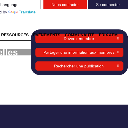
Nous contacter
Se connecter
d by
Translate
RESSOURCES
ÉVÈNEMENTS
COMMUNAUTÉ
PRIX AFM
Devenir membre
elles
Partager une information aux membres
Rechercher une publication