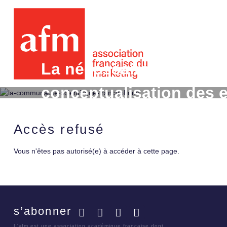
La nécessaire intégrati
conceptualisation des e
de vente : analyse par 
Accès refusé
Vous n'êtes pas autorisé(e) à accéder à cette page.
s’abonner
Facebook
Twitter
LinkedIn
YouTube
L'afm est une association académique française dont