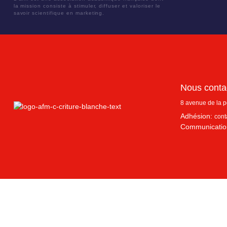
la mission consiste à stimuler, diffuser et valoriser le
savoir scientifique en marketing.
Nous conta
8 avenue de la 
Adhésion:
cont
Communicatio