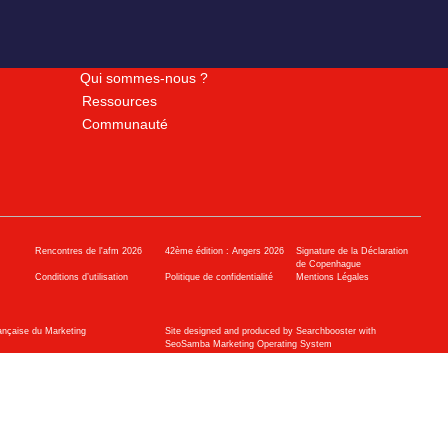
Qui sommes-nous ?
Ressources
Communauté
Rencontres de l'afm 2026
42ème édition : Angers 2026
Signature de la Déclaration
de Copenhague
Conditions d’utilisation
Politique de confidentialité
Mentions Légales
ançaise du Marketing
Site designed and produced by Searchbooster with
SeoSamba Marketing Operating System