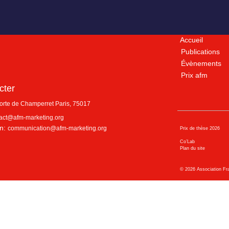
Accueil
Publications
Évènements
Prix afm
cter
porte de Champerret
Paris
,
75017
act@afm-marketing.org
n:
communication@afm-marketing.org
Prix de thèse 2026
Co’Lab
Plan du site
©
2026
Association Fr