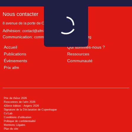
Nous contacter
8 avenue de la porte de Champerret
Paris
,
75017
Adhésion:
contact@afm-marketing.org
Communication:
communication@afm-marketing.org
Accueil
Qui sommes-nous ?
Publications
Ressources
Évènements
Communauté
Prix afm
Prix de thèse 2026
Rencontres de l'afm 2026
42ème édition : Angers 2026
Signature de la Déclaration de Copenhague
Co’Lab
Conditions d’utilisation
Politique de confidentialité
Mentions Légales
Plan du site