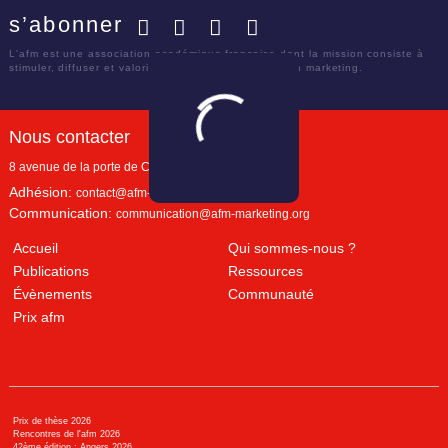
s’abonner
Facebook
Twitter
LinkedIn
YouTube
L'afm est une association académique française dont la mission consiste à
stimuler, diffuser et valoriser le savoir scientifique en marketing.
Nous contacter
8 avenue de la porte de Champerret
Paris
,
75017
Adhésion:
contact@afm-marketing.org
Communication:
communication@afm-marketing.org
Accueil
Qui sommes-nous ?
Publications
Ressources
Évènements
Communauté
Prix afm
Prix de thèse 2026
Rencontres de l'afm 2026
42ème édition : Angers 2026