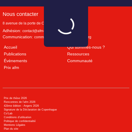
Nous contacter
8 avenue de la porte de Champerret
Paris
,
75017
Adhésion:
contact@afm-marketing.org
Communication:
communication@afm-marketing.org
Accueil
Qui sommes-nous ?
Publications
Ressources
Évènements
Communauté
Prix afm
Prix de thèse 2026
Rencontres de l'afm 2026
42ème édition : Angers 2026
Signature de la Déclaration de Copenhague
Co’Lab
Conditions d’utilisation
Politique de confidentialité
Mentions Légales
Plan du site