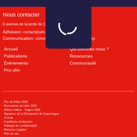
Nous contacter
8 avenue de la porte de Champerret
Paris
,
75017
Adhésion:
contact@afm-marketing.org
Communication:
communication@afm-marketing.org
Accueil
Qui sommes-nous ?
Publications
Ressources
Évènements
Communauté
Prix afm
Prix de thèse 2026
Rencontres de l'afm 2026
42ème édition : Angers 2026
Signature de la Déclaration de Copenhague
Co’Lab
Conditions d’utilisation
Politique de confidentialité
Mentions Légales
Plan du site