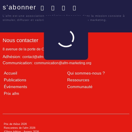
s’abonner
Facebook
Twitter
LinkedIn
YouTube
L'afm est une association académique française dont la mission consiste à
stimuler, diffuser et valoriser le savoir scientifique en marketing.
Nous contacter
8 avenue de la porte de Champerret
Paris
,
75017
Adhésion:
contact@afm-marketing.org
Communication:
communication@afm-marketing.org
Accueil
Qui sommes-nous ?
Publications
Ressources
Évènements
Communauté
Prix afm
Prix de thèse 2026
Rencontres de l'afm 2026
42ème édition : Angers 2026