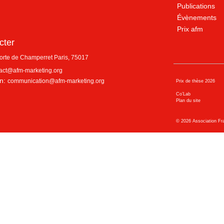
Publications
Évènements
Prix afm
cter
porte de Champerret
Paris
,
75017
act@afm-marketing.org
n:
communication@afm-marketing.org
Prix de thèse 2026
Co’Lab
Plan du site
©
2026
Association Fr