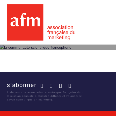
s’abonner
Facebook
Twitter
LinkedIn
YouTube
L'afm est une association académique française dont
la mission consiste à stimuler, diffuser et valoriser le
savoir scientifique en marketing.