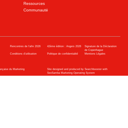
Ressources
Communauté
Rencontres de l'afm 2026
42ème édition : Angers 2026
Signature de la Déclaration
de Copenhague
Conditions d’utilisation
Politique de confidentialité
Mentions Légales
ançaise du Marketing
Site designed and produced by Searchbooster with
SeoSamba Marketing Operating System