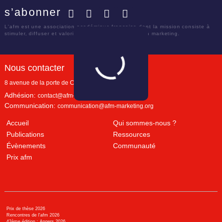
s’abonner
Facebook
Twitter
LinkedIn
YouTube
L'afm est une association académique française dont la mission consiste à
stimuler, diffuser et valoriser le savoir scientifique en marketing.
Nous contacter
8 avenue de la porte de Champerret
Paris
,
75017
Adhésion:
contact@afm-marketing.org
Communication:
communication@afm-marketing.org
Accueil
Qui sommes-nous ?
Publications
Ressources
Évènements
Communauté
Prix afm
Prix de thèse 2026
Rencontres de l'afm 2026
42ème édition : Angers 2026