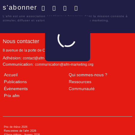
s’abonner
Facebook
Twitter
LinkedIn
YouTube
L'afm est une association académique française dont la mission consiste à
stimuler, diffuser et valoriser le savoir scientifique en marketing.
Nous contacter
8 avenue de la porte de Champerret
Paris
,
75017
Adhésion:
contact@afm-marketing.org
Communication:
communication@afm-marketing.org
Accueil
Qui sommes-nous ?
Publications
Ressources
Évènements
Communauté
Prix afm
Prix de thèse 2026
Rencontres de l'afm 2026
42ème édition : Angers 2026