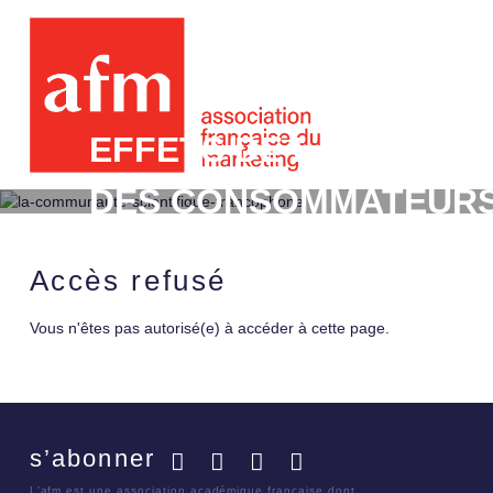
EFFETS DE LA GAMIFI
DES CONSOMMATEURS
EN LIGNE
Accès refusé
Vous n'êtes pas autorisé(e) à accéder à cette page.
s’abonner
Facebook
Twitter
LinkedIn
YouTube
L'afm est une association académique française dont