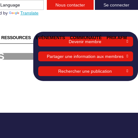
Nous contacter
Se connecter
d by
Translate
RESSOURCES
ÉVÈNEMENTS
COMMUNAUTÉ
PRIX AFM
Devenir membre
S
Partager une information aux membres
Rechercher une publication