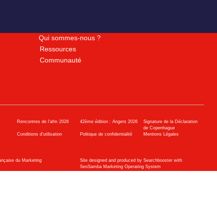
Qui sommes-nous ?
Ressources
Communauté
Rencontres de l'afm 2026
42ème édition : Angers 2026
Signature de la Déclaration
de Copenhague
Conditions d’utilisation
Politique de confidentialité
Mentions Légales
ançaise du Marketing
Site designed and produced by Searchbooster with
SeoSamba Marketing Operating System