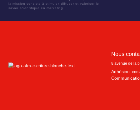
la mission consiste à stimuler, diffuser et valoriser le
savoir scientifique en marketing.
Nous conta
8 avenue de la 
Adhésion:
cont
Communicatio