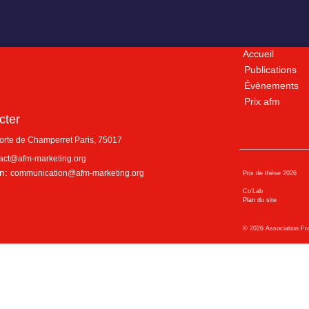
Accueil
Publications
Évènements
Prix afm
cter
porte de Champerret
Paris
,
75017
act@afm-marketing.org
n:
communication@afm-marketing.org
Prix de thèse 2026
Co’Lab
Plan du site
©
2026
Association Fr