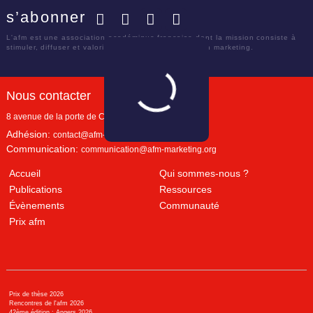
s’abonner
Facebook
Twitter
LinkedIn
YouTube
L'afm est une association académique française dont la mission consiste à
stimuler, diffuser et valoriser le savoir scientifique en marketing.
Nous contacter
8 avenue de la porte de Champerret
Paris
,
75017
Adhésion:
contact@afm-marketing.org
Communication:
communication@afm-marketing.org
Accueil
Qui sommes-nous ?
Publications
Ressources
Évènements
Communauté
Prix afm
Prix de thèse 2026
Rencontres de l'afm 2026
42ème édition : Angers 2026