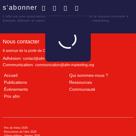
s’abonner
Facebook
Twitter
LinkedIn
YouTube
L'afm est une association académique française dont la mission consiste à
stimuler, diffuser et valoriser le savoir scientifique en marketing.
Nous contacter
8 avenue de la porte de Champerret
Paris
,
75017
Adhésion:
contact@afm-marketing.org
Communication:
communication@afm-marketing.org
Accueil
Qui sommes-nous ?
Publications
Ressources
Évènements
Communauté
Prix afm
Prix de thèse 2026
Rencontres de l'afm 2026
42ème édition : Angers 2026