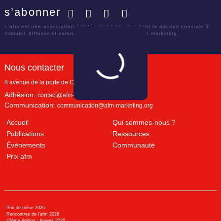
s’abonner
Facebook
Twitter
LinkedIn
YouTube
L'afm est une association académique française dont la mission consiste à
stimuler, diffuser et valoriser le savoir scientifique en marketing.
Nous contacter
8 avenue de la porte de Champerret
Paris
,
75017
Adhésion:
contact@afm-marketing.org
Communication:
communication@afm-marketing.org
Accueil
Qui sommes-nous ?
Publications
Ressources
Évènements
Communauté
Prix afm
Prix de thèse 2026
Rencontres de l'afm 2026
42ème édition : Angers 2026