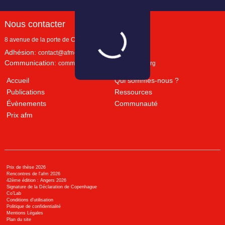
Nous contacter
8 avenue de la porte de Champerret
Paris
,
75017
Adhésion:
contact@afm-marketing.org
Communication:
communication@afm-marketing.org
Accueil
Qui sommes-nous ?
Publications
Ressources
Évènements
Communauté
Prix afm
Prix de thèse 2026
Rencontres de l'afm 2026
42ème édition : Angers 2026
Signature de la Déclaration de Copenhague
Co’Lab
Conditions d’utilisation
Politique de confidentialité
Mentions Légales
Plan du site